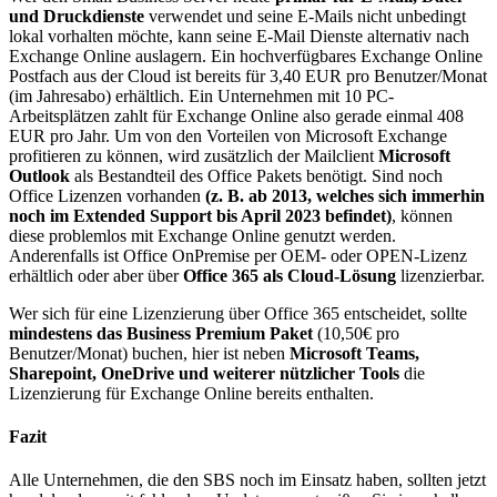
und Druckdienste
verwendet und seine E-Mails nicht unbedingt
lokal vorhalten möchte, kann seine E-Mail Dienste alternativ nach
Exchange Online auslagern. Ein hochverfügbares Exchange Online
Postfach aus der Cloud ist bereits für 3,40 EUR pro Benutzer/Monat
(im Jahresabo) erhältlich. Ein Unternehmen mit 10 PC-
Arbeitsplätzen zahlt für Exchange Online also gerade einmal 408
EUR pro Jahr. Um von den Vorteilen von Microsoft Exchange
profitieren zu können, wird zusätzlich der Mailclient
Microsoft
Outlook
als Bestandteil des Office Pakets benötigt. Sind noch
Office Lizenzen vorhanden
(z. B. ab 2013, welches sich immerhin
noch im Extended Support bis April 2023 befindet)
, können
diese problemlos mit Exchange Online genutzt werden.
Anderenfalls ist Office OnPremise per OEM- oder OPEN-Lizenz
erhältlich oder aber über
Office 365 als Cloud-Lösung
lizenzierbar.
Wer sich für eine Lizenzierung über Office 365 entscheidet, sollte
mindestens das Business Premium Paket
(10,50€ pro
Benutzer/Monat) buchen, hier ist neben
Microsoft Teams,
Sharepoint, OneDrive und weiterer nützlicher Tools
die
Lizenzierung für Exchange Online bereits enthalten.
Fazit
Alle Unternehmen, die den SBS noch im Einsatz haben, sollten jetzt