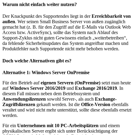
Warum nicht einfach weiter nutzen?
Der Knackpunkt des Supportendes liegt in der
Erreichbarkeit von
außen
. Wer seinen Small Business Server von außen zugänglich
gemacht hat (z. B. für den Zugriff auf die E-Mails via Outlook Web
Access bzw. ActiveSync), sollte das System nach Ablauf des
Support-Zyklus nicht guten Gewissens einfach „weiterbetreiben“,
da fehlende Sicherheitsupdates das System angreifbar machen und
Produktfehler nach Supportende nicht mehr behoben werden.
Doch welche Alternativen gibt es?
Alternative 1: Windows Server OnPremise
Für den Betrieb auf
eigenen Servern (OnPremise)
setzt man heute
auf
Windows Server 2016/2019
und
Exchange 2016/2019
. In
diesem Fall müssen neben dem Betriebssystem und
Anwendungslizenzen
sowohl Server-, als auch
Exchange-
Zugriffslizenzen
gekauft werden. Ist die
Office-Version
ebenfalls
veraltet und wird nicht mehr unterstützt, sollte diese ebenfalls ersetzt
werden.
Für ein
Unternehmen mit 10 PC-Arbeitsplätzen
und einem
physikalischen Server ergibt sich unter Berücksichtigung der