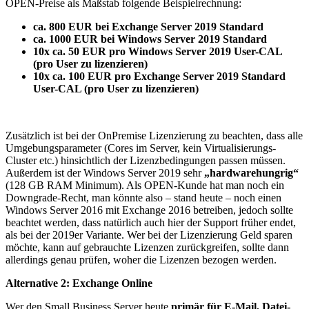
OPEN-Preise als Maßstab folgende Beispielrechnung:
ca. 800 EUR bei Exchange Server 2019 Standard
ca. 1000 EUR bei Windows Server 2019 Standard
10x ca. 50 EUR pro Windows Server 2019 User-CAL
(pro User zu lizenzieren)
10x ca. 100 EUR pro Exchange Server 2019 Standard
User-CAL (pro User zu lizenzieren)
Zusätzlich ist bei der OnPremise Lizenzierung zu beachten, dass alle
Umgebungsparameter (Cores im Server, kein Virtualisierungs-
Cluster etc.) hinsichtlich der Lizenzbedingungen passen müssen.
Außerdem ist der Windows Server 2019 sehr
„hardwarehungrig“
(128 GB RAM Minimum). Als OPEN-Kunde hat man noch ein
Downgrade-Recht, man könnte also – stand heute – noch einen
Windows Server 2016 mit Exchange 2016 betreiben, jedoch sollte
beachtet werden, dass natürlich auch hier der Support früher endet,
als bei der 2019er Variante. Wer bei der Lizenzierung Geld sparen
möchte, kann auf gebrauchte Lizenzen zurückgreifen, sollte dann
allerdings genau prüfen, woher die Lizenzen bezogen werden.
Alternative 2: Exchange Online
Wer den Small Business Server heute
primär für E-Mail, Datei-