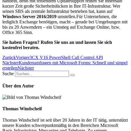
handeln, denn mit fehlendem Updatesupport reißen Sie innerhalb
kurzer Zeit große Sicherheitslücken in Ihre IT-Infrastruktur. Wer
seinen SBS als zentrale Infrastruktur betrieben hat, kann auf
Windows Server 2016/2019
umstellen.Für Unternehmen, die
lediglich Exchange benötigen, macht – gerade bei Umgebungen mit
bis zu 20 Anwendern – ein Umstieg auf Exchange Online, bzw.
Office 365 Sinn.
Sie haben Fragen? Rufen Sie uns an und lassen Sie sich
kostenfrei beraten.
Zurück
Voriger
3CX V16 PowerShell Call Control API
Nächster
Kundenumfragen mit Microsoft Forms: Schnell und simpel
erstellen
Nächster
Suche
Über den Autor
Thomas Windscheif
Thomas Windscheif ist seit über 20 Jahren in der IT tätig, unterstützt
unsere Kunden schwerpunktmäßig in den Bereichen Microsoft
Basis-Infrastruktur, Messaging und Telefonie. Zu seinem