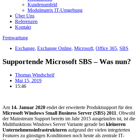
Kundenumfeld
Modulmatrix IT-Umgebung
Über Uns
Referenzen
Kontakt
Fernwartung
Exchange
,
Exchange Online
,
Microsoft
,
Office 365
,
SBS
Supportende Microsoft SBS – Was nun?
Thomas Windscheif
Mai 15, 2019
15:46
Am
14. Januar 2020
endet der erweiterte Produktsupport für den
Microsoft Windows Small Business Server (SBS) 2011
. Obwohl
der Mainstream Support bereits im Jahr 2015 ausgelaufen ist, ist die
Multifunktions Windows Server Variante gerade bei
kleineren
Unternehmensinfrastrukturen
aufgrund der vielen integrierten
Features zu günstigen Konditionen noch heute als zentrale IT-