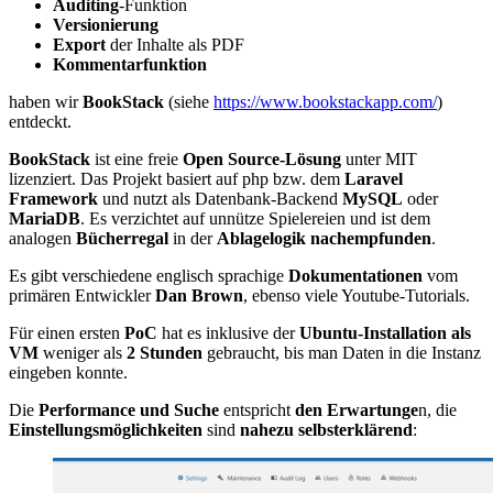
Auditing
-Funktion
Versionierung
Export
der Inhalte als PDF
Kommentarfunktion
haben wir
BookStack
(siehe
https://www.bookstackapp.com/
)
entdeckt.
BookStack
ist eine freie
Open Source-Lösung
unter MIT
lizenziert. Das Projekt basiert auf php bzw. dem
Laravel
Framework
und nutzt als Datenbank-Backend
MySQL
oder
MariaDB
. Es verzichtet auf unnütze Spielereien und ist dem
analogen
Bücherregal
in der
Ablagelogik nachempfunden
.
Es gibt verschiedene englisch sprachige
Dokumentationen
vom
primären Entwickler
Dan Brown
, ebenso viele Youtube-Tutorials.
Für einen ersten
PoC
hat es inklusive der
Ubuntu-Installation als
VM
weniger als
2 Stunden
gebraucht, bis man Daten in die Instanz
eingeben konnte.
Die
Performance und Suche
entspricht
den Erwartunge
n, die
Einstellungsmöglichkeiten
sind
nahezu selbsterklärend
: