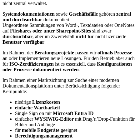
nicht zentral verwaltet.
Systemdokumentationen
sowie
Geschäftsfälle
gehören
zentral
und durchsuchbar
dokumentiert.
Ungeordnete Sammlungen von Word-, Textdateien oder OneNotes
auf
Fileshares oder unter Sharepoint-Sites
sind zwar
durchsuchbar
, aber im Zweifelsfall
nicht für
nicht lizenzierte
Benutzer verfügbar
.
Im Rahmen der
Beratungsprojekte
passen wir
oftmals Prozesse
a
n oder Implementieren neue Lösungen. Für den Betrieb aber auch
für
ISO-Zertifizierungen
ist es essenziell, dass
Konfigurationen
oder Prozesse dokumentiert werden
.
Im Rahmen einer Marktsichtung zur Suche einer modernen
Dokumentationsplattform unter Berücksichtigung folgender
Kernpunkte:
niedrige
Lizenzkosten
einfache Wartbarkeit
Single Sign on mit
Microsoft Entra ID
einfacher
WYSIWIG-Editor
mit Drag’n’Drop-Funktion für
Bilder und Anhänge
für
mobile Endgeräte
geeignet
Berechtigungsmanagement