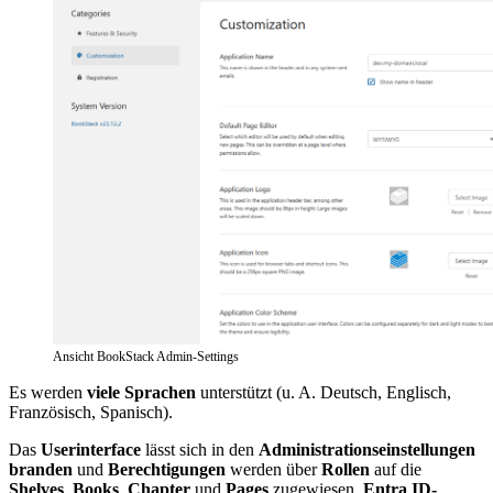
Ansicht BookStack Admin-Settings
Es werden
viele Sprachen
unterstützt (u. A. Deutsch, Englisch,
Französisch, Spanisch).
Das
Userinterface
lässt sich in den
Administrationseinstellungen
branden
und
Berechtigungen
werden über
Rollen
auf die
Shelves
,
Books
,
Chapter
und
Pages
zugewiesen.
Entra ID-