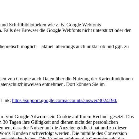
 und Schriftbibliotheken wie z. B. Google Webfonts
Falls der Browser die Google Webfonts nicht unterstützt oder den
heoretisch möglich – aktuell allerdings auch unklar ob und ggf. zu
den von Google auch Daten über die Nutzung der Kartenfunktionen
-Datenschutzhinweisen entnehmen. Dort können Sie im
 Link:
https://support.google.com/accounts/answer/3024190.
wird von Google Adwords ein Cookie auf Ihrem Rechner gesetzt. Das
 30 Tagen ihre Gültigkeit und dienen nicht der persönlichen
nnen, dass der Nutzer auf die Anzeige geklickt hat und zu dieser
dWords-Kunden nachverfolgt werden. Die mithilfe des Conversion-
g entschieden haben. Die Kunden erfahren die Gesamtanzahl der