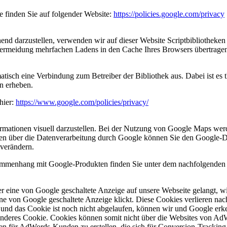
e finden Sie auf folgender Website:
https://policies.google.com/privacy
end darzustellen, verwenden wir auf dieser Website Scriptbibliotheken
rmeidung mehrfachen Ladens in den Cache Ihres Browsers übertragen. 
atisch eine Verbindung zum Betreiber der Bibliothek aus. Dabei ist es t
n erheben.
hier:
https://www.google.com/policies/privacy/
mationen visuell darzustellen. Bei der Nutzung von Google Maps wer
onen über die Datenverarbeitung durch Google können Sie den Google
 verändern.
ammenhang mit Google-Produkten finden Sie unter dem nachfolgenden
r eine von Google geschaltete Anzeige auf unsere Webseite gelangt, 
e von Google geschaltete Anzeige klickt. Diese Cookies verlieren nach
 und das Cookie ist noch nicht abgelaufen, können wir und Google erke
 anderes Cookie. Cookies können somit nicht über die Websites von A
ken für AdWords-Kunden zu erstellen, die sich für Conversion-Trackin