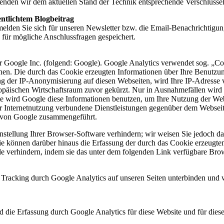
wenden wir dem aktuellen Stand der Technik entsprechende Verschlüss
ntlichtem Blogbeitrag
melden Sie sich für unseren Newsletter bzw. die Email-Benachrichtigun
ür mögliche Anschlussfragen gespeichert.
r Google Inc. (folgend: Google). Google Analytics verwendet sog. „Co
hen. Die durch das Cookie erzeugten Informationen über Ihre Benutzu
ng der IP-Anonymisierung auf diesen Webseiten, wird Ihre IP-Adresse 
päischen Wirtschaftsraum zuvor gekürzt. Nur in Ausnahmefällen wird 
ite wird Google diese Informationen benutzen, um Ihre Nutzung der We
 Internetnutzung verbundene Dienstleistungen gegenüber dem Webseit
n von Google zusammengeführt.
tellung Ihrer Browser-Software verhindern; wir weisen Sie jedoch dara
e können darüber hinaus die Erfassung der durch das Cookie erzeugten
 verhindern, indem sie das unter dem folgenden Link verfügbare Brows
Tracking durch Google Analytics auf unseren Seiten unterbinden und w
d die Erfassung durch Google Analytics für diese Website und für dies