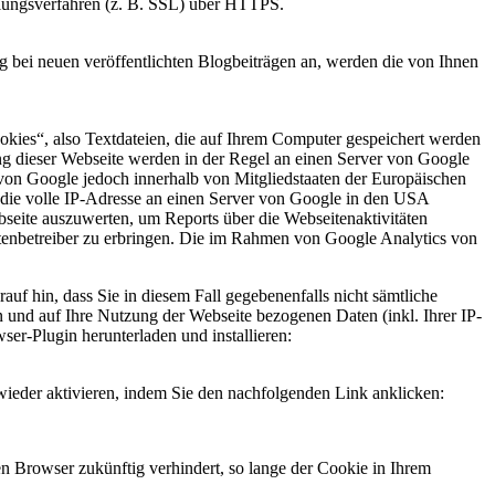
elungsverfahren (z. B. SSL) über HTTPS.
g bei neuen veröffentlichten Blogbeiträgen an, werden die von Ihnen
okies“, also Textdateien, die auf Ihrem Computer gespeichert werden
ng dieser Webseite werden in der Regel an einen Server von Google
von Google jedoch innerhalb von Mitgliedstaaten der Europäischen
die volle IP-Adresse an einen Server von Google in den USA
bseite auszuwerten, um Reports über die Webseitenaktivitäten
enbetreiber zu erbringen. Die im Rahmen von Google Analytics von
uf hin, dass Sie in diesem Fall gegebenenfalls nicht sämtliche
 und auf Ihre Nutzung der Webseite bezogenen Daten (inkl. Ihrer IP-
er-Plugin herunterladen und installieren:
ieder aktivieren, indem Sie den nachfolgenden Link anklicken:
en Browser zukünftig verhindert, so lange der Cookie in Ihrem