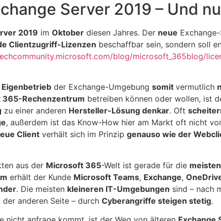
xchange Server 2019 – Und n
rver 2019
im
Oktober
diesen Jahres. Der
neue
Exchange-
de Clientzugriff-Lizenzen
beschaffbar sein, sondern soll 
/techcommunity.microsoft.com/blog/microsoft_365blog/lice
r Eigenbetrieb
der Exchange-Umgebung
somit
vermutlich
oft 365-Rechenzentrum
betreiben können oder wollen, ist 
g
zu einer anderen
Hersteller-Lösung denkar
. Oft
scheiter
ge
, außerdem ist das Know-How hier am Markt oft nicht vo
eue Client
verhält sich im Prinzip
genauso wie der Webcli
ten aus der
Microsoft 365
-Welt ist gerade für die
meisten
um
erhält der Kunde
Microsoft Teams
,
Exchange
,
OneDrive
nder
. Die meisten
kleineren IT-Umgebungen
sind – nach 
 der anderen Seite – durch
Cyberangriffe steigen stetig
.
ne nicht anfrage kommt, ist der Weg von älteren
Exchange 