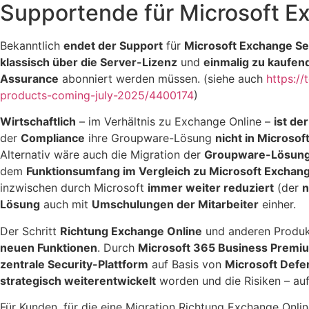
Supportende für Microsoft E
Bekanntlich
endet der Support
für
Microsoft Exchange Se
klassisch über die Server-Lizenz
und
einmalig zu kaufen
Assurance
abonniert werden müssen. (siehe auch
https:/
products-coming-july-2025/4400174
)
Wirtschaftlich
– im Verhältnis zu Exchange Online –
ist de
der
Compliance
ihre Groupware-Lösung
nicht in Micros
Alternativ wäre auch die Migration der
Groupware-Lösun
dem
Funktionsumfang im Vergleich zu Microsoft Exchan
inzwischen durch Microsoft
immer weiter reduziert
(der
n
Lösung
auch mit
Umschulungen der Mitarbeiter
einher.
Der Schritt
Richtung Exchange Online
und anderen Produk
neuen Funktionen
. Durch
Microsoft 365 Business Premi
zentrale Security-Plattform
auf Basis von
Microsoft Defe
strategisch weiterentwickelt
worden und die Risiken – auf
Für Kunden, für die eine Migration Richtung Exchange Onli