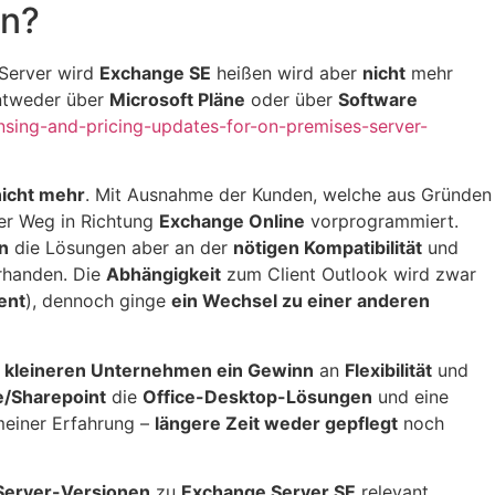
un?
Server wird
Exchange SE
heißen wird aber
nicht
mehr
entweder über
Microsoft Pläne
oder über
Software
nsing-and-pricing-updates-for-on-premises-server-
nicht mehr
. Mit Ausnahme der Kunden, welche aus Gründen
der Weg in Richtung
Exchange Online
vorprogrammiert.
n
die Lösungen aber an der
nötigen Kompatibilität
und
rhanden. Die
Abhängigkeit
zum Client Outlook wird zwar
ent
), dennoch ginge
ein Wechsel zu einer anderen
 kleineren Unternehmen ein Gewinn
an
Flexibilität
und
/Sharepoint
die
Office-Desktop-Lösungen
und eine
meiner Erfahrung –
längere Zeit weder gepflegt
noch
Server-Versionen
zu
Exchange Server SE
relevant.